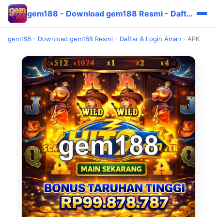
gem188 - Download gem188 Resmi - Daftar & Login Aman
gem188 - Download gem188 Resmi - Daftar & Login Aman
›
APK